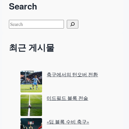
Search
S
e
a
최근 게시물
r
c
h
축구에서의 턴오버 전환
미드필드 블록 전술
«딥 블록 수비 축구»