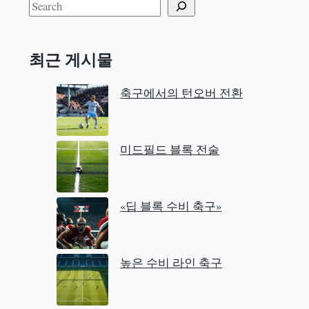
S
e
a
최근 게시물
r
c
축구에서의 턴오버 전환
h
미드필드 블록 전술
«딥 블록 수비 축구»
높은 수비 라인 축구