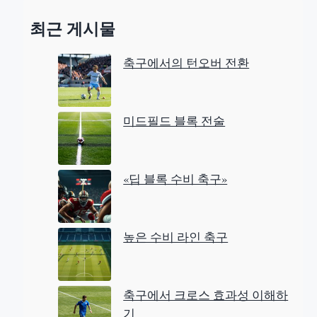
a
최근 게시물
r
c
축구에서의 턴오버 전환
h
미드필드 블록 전술
«딥 블록 수비 축구»
높은 수비 라인 축구
축구에서 크로스 효과성 이해하
기