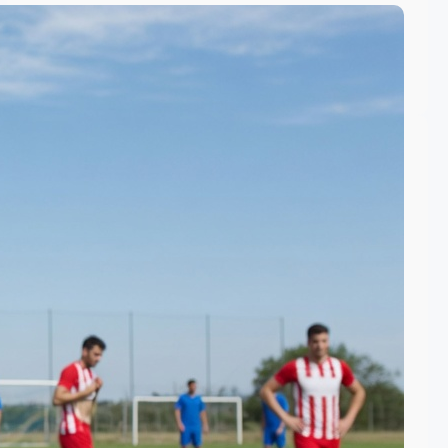
Search
S
e
a
최근 게시물
r
c
h
축구에서의 턴오버 전환
미드필드 블록 전술
«딥 블록 수비 축구»